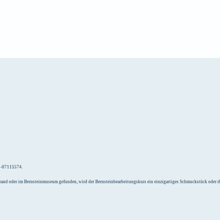
e
Unterkunft
52-07115574.
Strand oder im Bernsteinmuseum gefunden, wird der Bernsteinbearbeitungskurs ein einzigartiges Schmuckstück oder