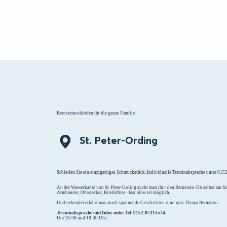
Menü
Suchen
Merklist
Bernsteinschleifen für die ganze Familie
St. Peter-Ording
Schleifen Sie ein einzigartiges Schmuckstück. Individuelle Terminabsprache unter 01
An der Wasserkante von St. Peter-Ording sucht man ihn: den Bernstein. Ob selbst am 
Armbänder, Ohrstecker, Brieföffner - fast alles ist möglich.
Und nebenbei erfährt man noch spannende Geschichten rund ums Thema Bernstein.
Terminabsprache und Infos unter Tel. 0152-07115574.
Um 16:00 und 18:30 Uhr.