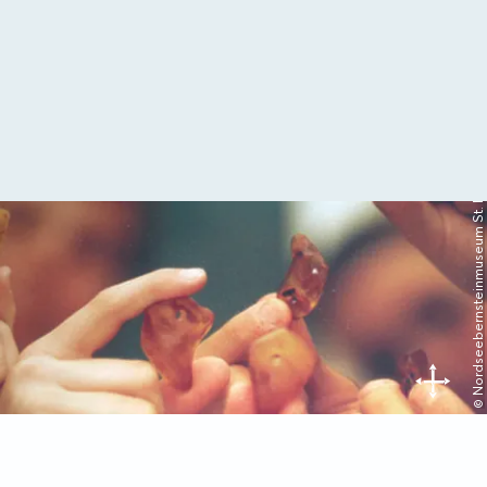
© Nordseebernsteinmuseum St. Peter-Ording