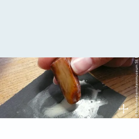
© Nordseebernsteinmuseum St. Peter-Ording