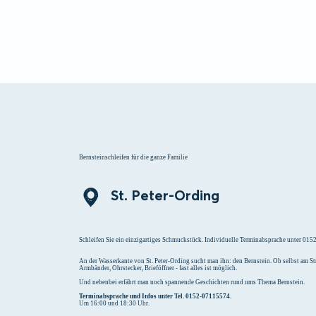
Menü
Suchen
Merklist
Bernsteinschleifen für die ganze Familie
St. Peter-Ording
Schleifen Sie ein einzigartiges Schmuckstück. Individuelle Terminabsprache unter 01
An der Wasserkante von St. Peter-Ording sucht man ihn: den Bernstein. Ob selbst am 
Armbänder, Ohrstecker, Brieföffner - fast alles ist möglich.
Und nebenbei erfährt man noch spannende Geschichten rund ums Thema Bernstein.
Terminabsprache und Infos unter Tel. 0152-07115574.
Um 16:00 und 18:30 Uhr.