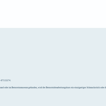
e
Unterkunft
52-07115574.
Strand oder im Bernsteinmuseum gefunden, wird der Bernsteinbearbeitungskurs ein einzigartiges Schmuckstück oder