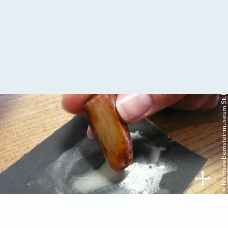
© Nordseebernsteinmuseum St. Peter-Ording