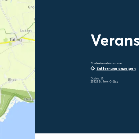
Verans
Nordseebernsteinmuseum
Entfernung anzeigen
Dorfstr. 15
25826 St. Peter-Ording