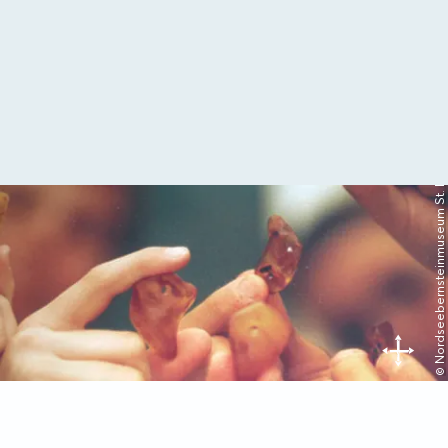
© Nordseebernsteinmuseum St. Peter-Ording