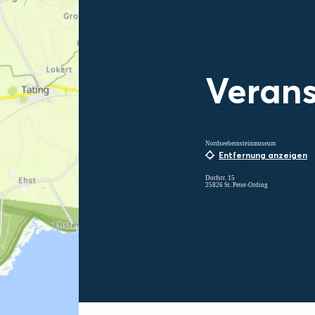
Verans
Nordseebernsteinmuseum
Entfernung anzeigen
Dorfstr. 15
25826 St. Peter-Ording