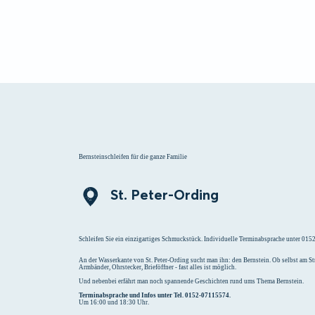
Menü
Suchen
Merklist
Bernsteinschleifen für die ganze Familie
St. Peter-Ording
Schleifen Sie ein einzigartiges Schmuckstück. Individuelle Terminabsprache unter 01
An der Wasserkante von St. Peter-Ording sucht man ihn: den Bernstein. Ob selbst am 
Armbänder, Ohrstecker, Brieföffner - fast alles ist möglich.
Und nebenbei erfährt man noch spannende Geschichten rund ums Thema Bernstein.
Terminabsprache und Infos unter Tel. 0152-07115574.
Um 16:00 und 18:30 Uhr.