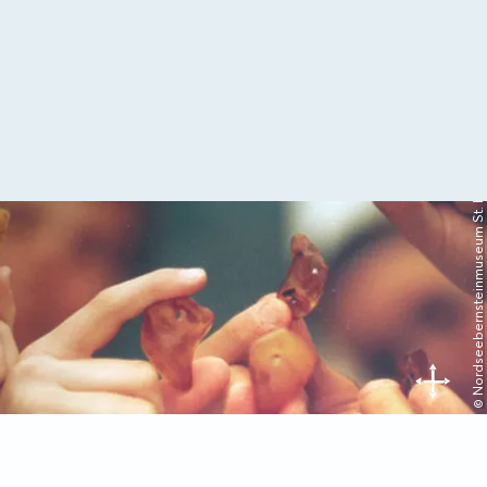
© Nordseebernsteinmuseum St. Peter-Ording