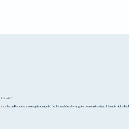
e
Unterkunft
52-07115574.
Strand oder im Bernsteinmuseum gefunden, wird der Bernsteinbearbeitungskurs ein einzigartiges Schmuckstück oder