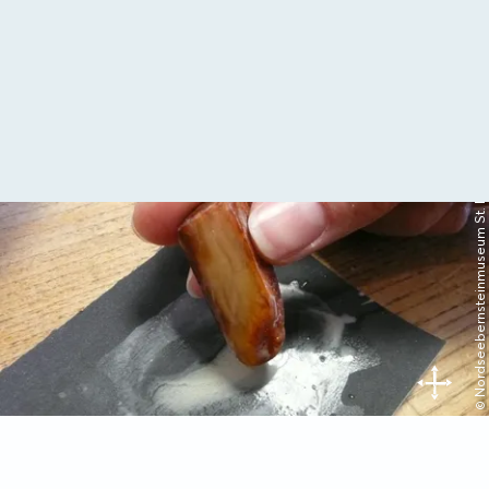
© Nordseebernsteinmuseum St. Peter-Ording