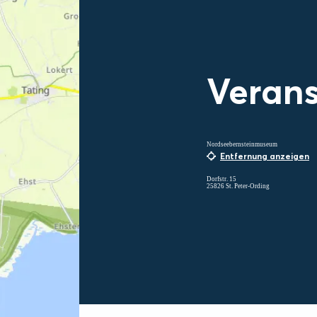
Verans
Nordseebernsteinmuseum
Entfernung anzeigen
Dorfstr. 15
25826 St. Peter-Ording