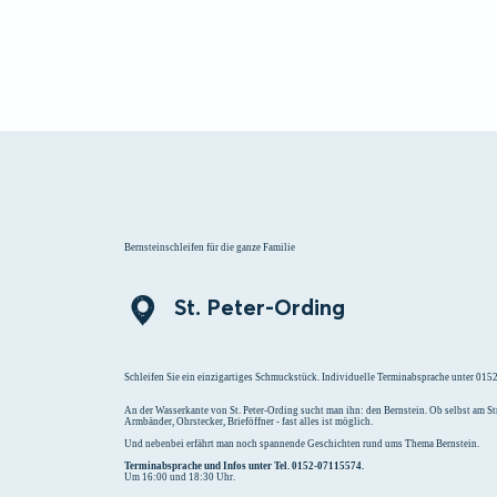
Menü
Suchen
Merklist
Bernsteinschleifen für die ganze Familie
St. Peter-Ording
Schleifen Sie ein einzigartiges Schmuckstück. Individuelle Terminabsprache unter 01
An der Wasserkante von St. Peter-Ording sucht man ihn: den Bernstein. Ob selbst am 
Armbänder, Ohrstecker, Brieföffner - fast alles ist möglich.
Und nebenbei erfährt man noch spannende Geschichten rund ums Thema Bernstein.
Terminabsprache und Infos unter Tel. 0152-07115574.
Um 16:00 und 18:30 Uhr.