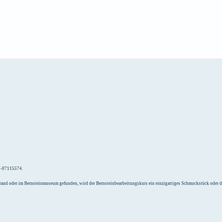
e
Unterkunft
52-07115574.
Strand oder im Bernsteinmuseum gefunden, wird der Bernsteinbearbeitungskurs ein einzigartiges Schmuckstück oder