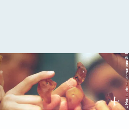
© Nordseebernsteinmuseum St. Peter-Ording