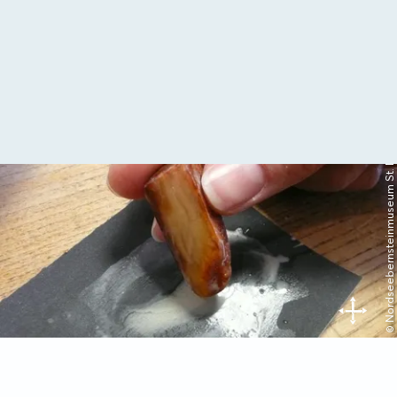
© Nordseebernsteinmuseum St. Peter-Ording