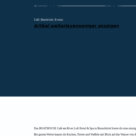
Café | Beachclub | Events
Artikel weiterlesen
weniger anzeigen
Das BOATHOUSE Café am River Loft Hotel & Spa in Brunsbüttel bietet dir eine einzig
Bei gutem Wetter kannst du Kuchen, Torten und Waffeln mit Blick auf das Wasser von de