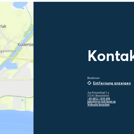
Konta
Boathouse
Entfernung anzeigen
Am Freizeitbad 2 a
25541 Brunsbüttel
+49 4852 / 839 490
info@river-loft-hotel.de
Webseite besuchen