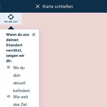
Karte schließen
WO BIN ICH?
Wenn du uns
deinen
Standort
verrätst,
zeigen wir
dir:
Wo du
dich
aktuell
befindest
Wie weit
das Ziel