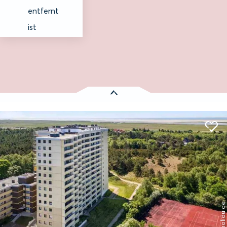
entfernt
ist
Es wurden
1 Treffer
gefunden:
Wohnung 65 (ID 062)
Entfernung anzeigen
St. Peter-Ording
© holidu.de