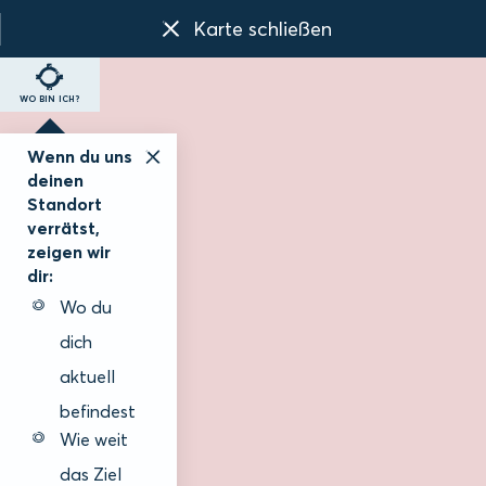
Karte schließen
WO BIN ICH?
Wenn du uns
deinen
Standort
verrätst,
zeigen wir
dir:
Wo du
dich
aktuell
befindest
Wie weit
das Ziel