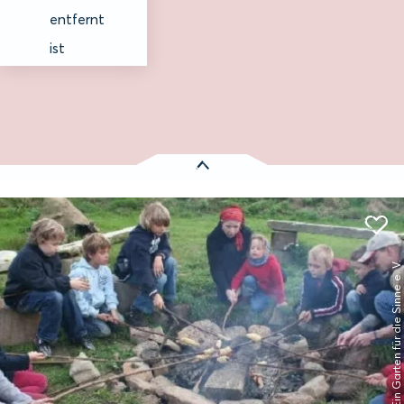
entfernt
ist
Es wurden
1 Treffer
gefunden:
Bushaltestelle vor Ort
Mit dem Rad erreichbar
© Ein Garten für die Sinne e. V.
Mars Skipper Hof
Entfernung anzeigen
Kotzenbüll