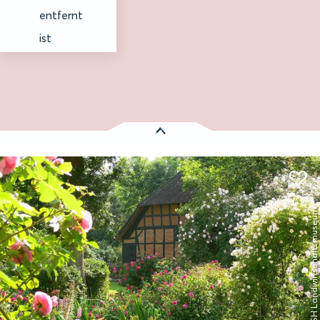
entfernt
ist
Es wurden
1 Treffer
gefunden:
Bahnhofsnah
Mit dem Rad erreichbar
Heute geöffnet bis 17:00 Uhr
© SH Landwirtschaftsmuseum
Schleswig-Holsteinisches Landwirtschaftsmuseum, Meldorf
Entfernung anzeigen
Meldorf