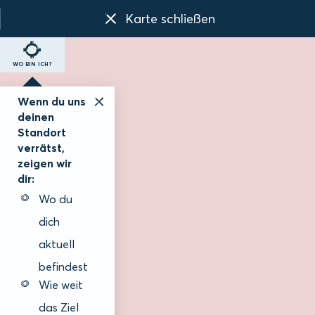
Karte schließen
WO BIN ICH?
Wenn du uns
deinen
Standort
verrätst,
zeigen wir
dir:
Wo du
dich
aktuell
befindest
Wie weit
das Ziel