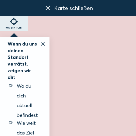
Karte schließen
WO BIN ICH?
Wenn du uns
deinen
Standort
verrätst,
zeigen wir
dir:
Wo du
dich
aktuell
befindest
Wie weit
das Ziel