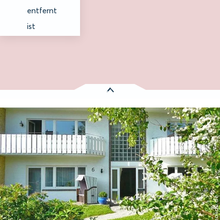
entfernt
ist
Es wurden
1 Treffer
gefunden:
Haus Wollatz
Entfernung anzeigen
© holidu.de