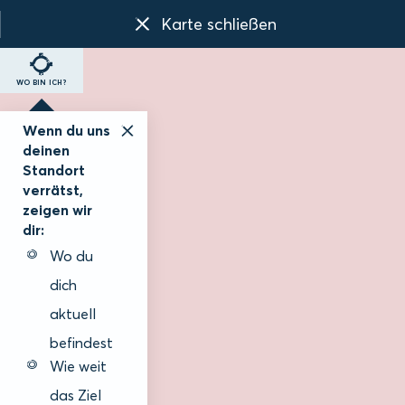
Karte schließen
WO BIN ICH?
Wenn du uns
deinen
Standort
verrätst,
zeigen wir
dir:
Wo du
dich
aktuell
befindest
Wie weit
das Ziel