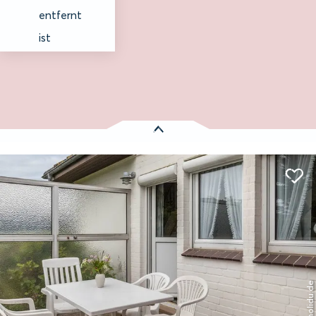
entfernt
ist
Es wurden
1 Treffer
gefunden:
Ferienhaus "Herich" mit Meerblick, Garten und Wlan
Entfernung anzeigen
Nieblum
© holidu.de