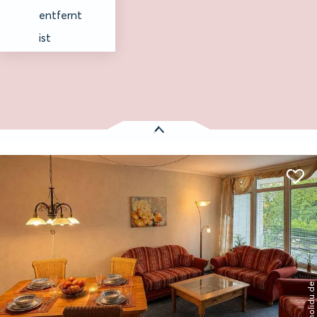
entfernt
ist
Es wurden
1 Treffer
gefunden:
Ferienwohnungen B. Lenz
Entfernung anzeigen
© holidu.de