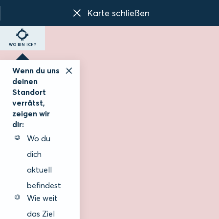
Karte schließen
WO BIN ICH?
Wenn du uns
deinen
Standort
verrätst,
zeigen wir
dir:
Wo du
dich
aktuell
befindest
Wie weit
das Ziel