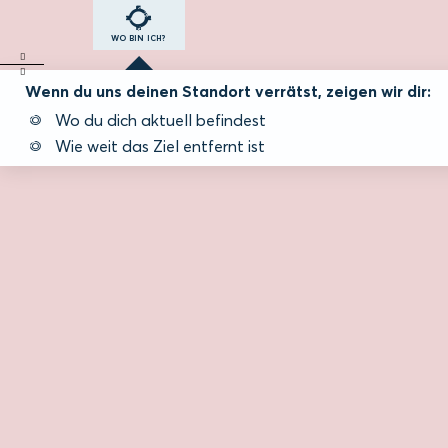
WO BIN ICH?
Wenn du uns deinen Standort verrätst, zeigen wir dir:
Wo du dich aktuell befindest
Wie weit das Ziel entfernt ist