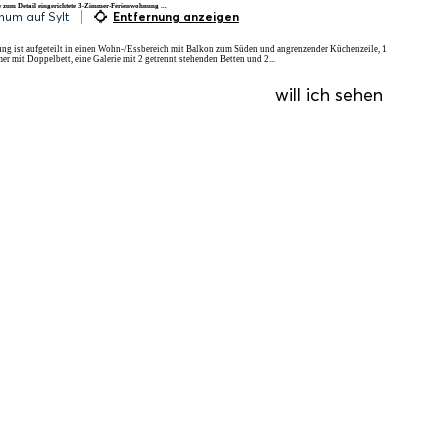
e zum Detail eingerichtete 3-Zimmer-Ferienwohnung ...
num auf Sylt
Entfernung anzeigen
g ist aufgeteilt in einen Wohn-/Essbereich mit Balkon zum Süden und angrenzender Küchenzeile, 1
er mit Doppelbett, eine Galerie mit 2 getrennt stehenden Betten und 2...
will ich sehen