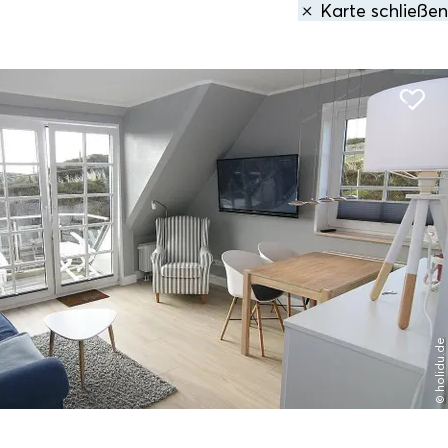
Karte schließen
den
1 Treffer
gefunden:
e zum Detail eingerichtete 3-Zimmer-Ferienwohnung ...
num auf Sylt
Entfernung anzeigen
© holidu.de