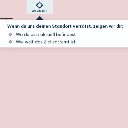
WO BIN ICH?
Wenn du uns deinen Standort verrätst, zeigen wir dir:
Wo du dich aktuell befindest
Wie weit das Ziel entfernt ist