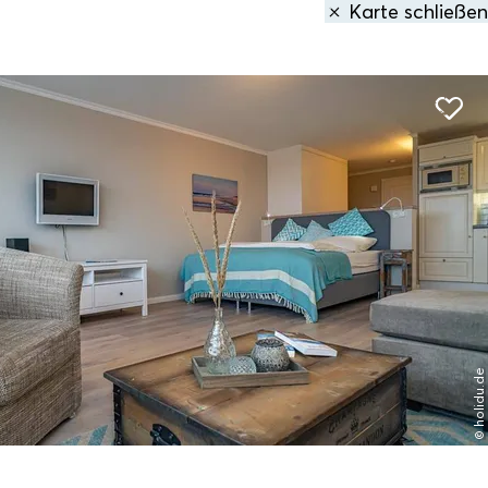
Karte schließen
den
1 Treffer
gefunden:
s Element 44
terland
Entfernung anzeigen
© holidu.de