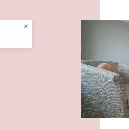
Es wur
Hanseatenhau
Wes