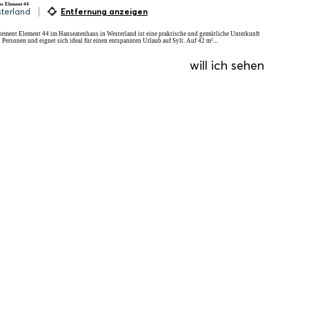
s Element 44
terland
Entfernung anzeigen
ement Element 44 im Hanseatenhaus in Westerland ist eine praktische und gemütliche Unterkunft
2 Personen und eignet sich ideal für einen entspannten Urlaub auf Sylt. Auf 42 m²...
will ich sehen