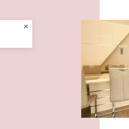
Es wur
Westwind
St.