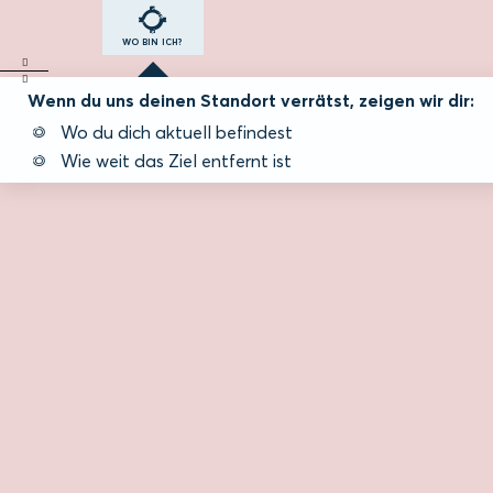
WO BIN ICH?
Wenn du uns deinen Standort verrätst, zeigen wir dir:
Wo du dich aktuell befindest
Wie weit das Ziel entfernt ist