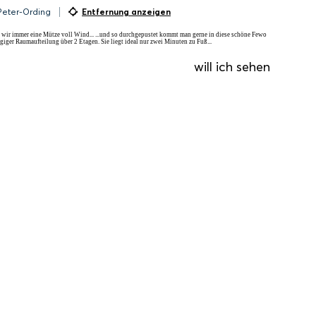
 Peter-Ording
Entfernung anzeigen
 wir immer eine Mütze voll Wind... ...und so durchgepustet kommt man gerne in diese schöne Fewo
giger Raumaufteilung über 2 Etagen. Sie liegt ideal nur zwei Minuten zu Fuß...
will ich sehen