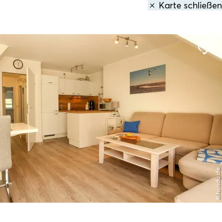
Karte schließen
den
1 Treffer
gefunden:
 Peter-Ording
Entfernung anzeigen
© holidu.de