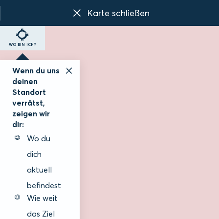
Karte schließen
WO BIN ICH?
Wenn du uns
deinen
Standort
verrätst,
zeigen wir
dir:
Wo du
dich
aktuell
befindest
Wie weit
das Ziel