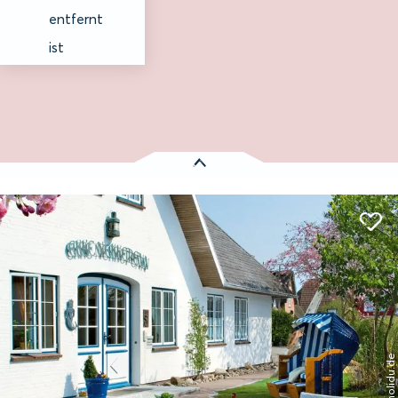
entfernt
ist
Es wurden
1 Treffer
gefunden:
Hotel Ekke Nekkepenn
Entfernung anzeigen
© holidu.de