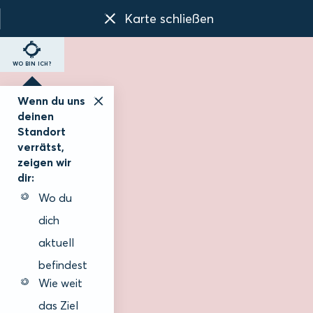
Karte schließen
WO BIN ICH?
Wenn du uns
deinen
Standort
verrätst,
zeigen wir
dir:
Wo du
dich
aktuell
befindest
Wie weit
das Ziel