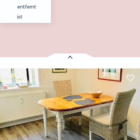
entfernt
ist
Es wurden
1 Treffer
gefunden:
Ohl Dörp 10
Entfernung anzeigen
Wrixum auf Föhr
© holidu.de