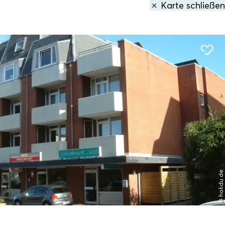
Karte schließen
den
1 Treffer
gefunden:
terland auf Sylt
Entfernung anzeigen
© holidu.de