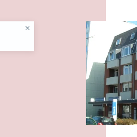
Es wur
Haus Ornum
Wes