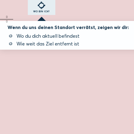
WO BIN ICH?
Wenn du uns deinen Standort verrätst, zeigen wir dir:
Wo du dich aktuell befindest
Wie weit das Ziel entfernt ist