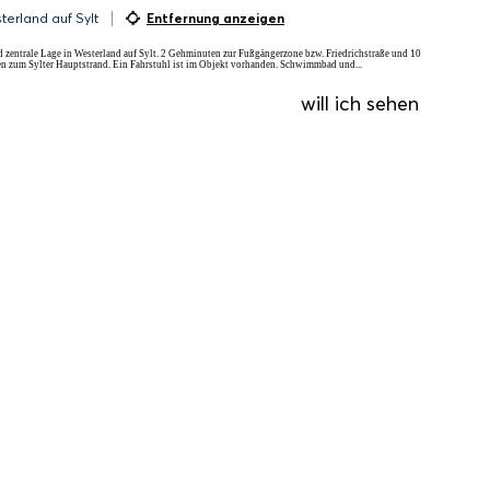
terland auf Sylt
Entfernung anzeigen
 zentrale Lage in Westerland auf Sylt. 2 Gehminuten zur Fußgängerzone bzw. Friedrichstraße und 10
 zum Sylter Hauptstrand. Ein Fahrstuhl ist im Objekt vorhanden. Schwimmbad und...
will ich sehen