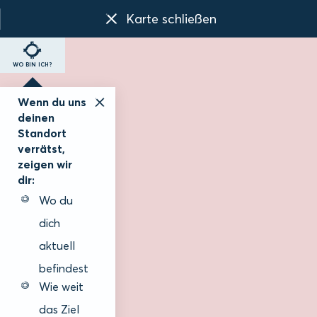
Karte schließen
WO BIN ICH?
Wenn du uns
deinen
Standort
verrätst,
zeigen wir
dir:
Wo du
dich
aktuell
befindest
Wie weit
das Ziel