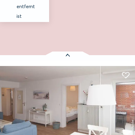
entfernt
ist
Es wurden
1 Treffer
gefunden:
Watt'n Blick
Entfernung anzeigen
Hörnum auf Sylt
© holidu.de