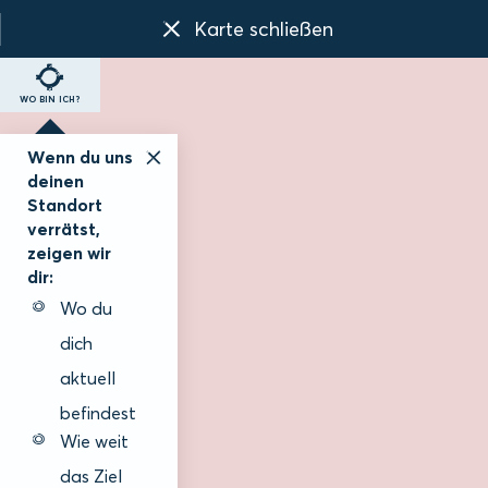
Karte schließen
WO BIN ICH?
Wenn du uns
deinen
Standort
verrätst,
zeigen wir
dir:
Wo du
dich
aktuell
befindest
Wie weit
das Ziel