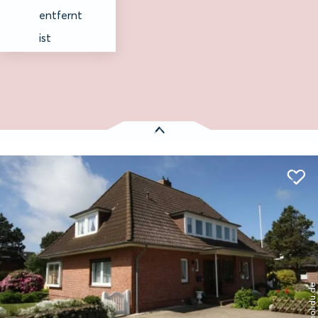
entfernt
ist
Es wurden
1 Treffer
gefunden:
Haus Marell
Entfernung
Wenningstedt-Braderup auf
anzeigen
Sylt
© holidu.de