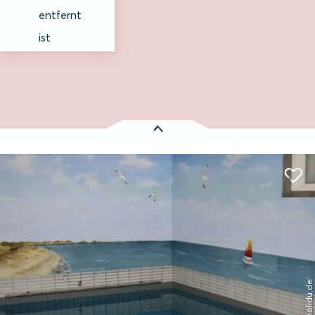
entfernt
ist
Es wurden
1 Treffer
gefunden:
Tunghörn Hüs
Entfernung anzeigen
Keitum auf Sylt
© holidu.de