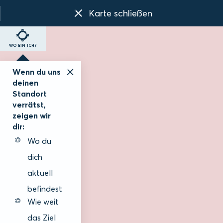
Karte schließen
WO BIN ICH?
Wenn du uns
deinen
Standort
verrätst,
zeigen wir
dir:
Wo du
dich
aktuell
befindest
Wie weit
das Ziel