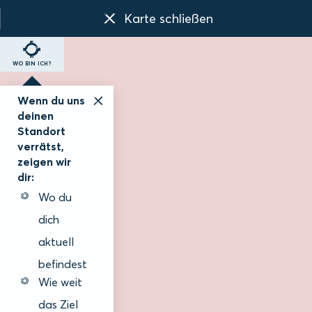
Karte schließen
WO BIN ICH?
Wenn du uns
deinen
Standort
verrätst,
zeigen wir
dir:
Wo du
dich
aktuell
befindest
Wie weit
das Ziel