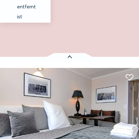
entfernt
ist
Es wurden
1 Treffer
gefunden:
Haus am Meer, Whg. 118, Landseite
Entfernung anzeigen
Westerland auf Sylt
© holidu.de