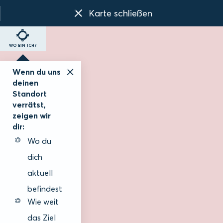
Karte schließen
WO BIN ICH?
Wenn du uns
deinen
Standort
verrätst,
zeigen wir
dir:
Wo du
dich
aktuell
befindest
Wie weit
das Ziel