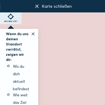
Karte schließen
WO BIN ICH?
Wenn du uns
deinen
Standort
verrätst,
zeigen wir
dir:
Wo du
dich
aktuell
befindest
Wie weit
das Ziel