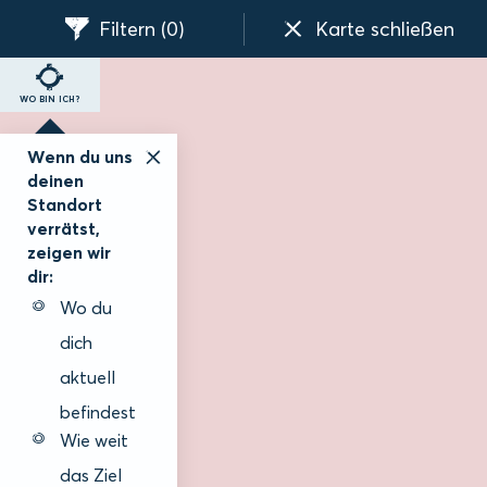
Filtern
(0)
Karte schließen
WO BIN ICH?
Wenn du uns
deinen
Standort
verrätst,
zeigen wir
dir:
Wo du
dich
aktuell
befindest
Wie weit
das Ziel