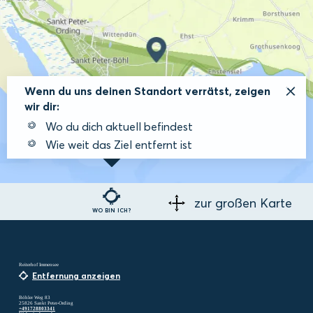
Wenn du uns deinen Standort verrätst, zeigen
wir dir:
Wo du dich aktuell befindest
Wie weit das Ziel entfernt ist
zur großen Karte
WO BIN ICH?
Reiterhof Immensee
Entfernung anzeigen
Böhler Weg 83
25826 Sankt Peter-Ording
+491728803341