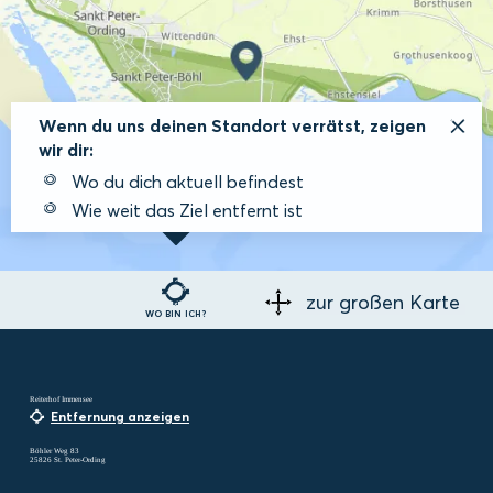
Wenn du uns deinen Standort verrätst, zeigen
wir dir:
Wo du dich aktuell befindest
Wie weit das Ziel entfernt ist
zur großen Karte
WO BIN ICH?
Reiterhof Immensee
Entfernung anzeigen
Böhler Weg 83
25826 St. Peter-Ording