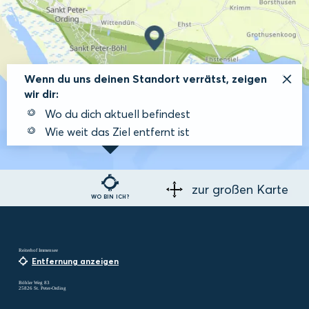
Wenn du uns deinen Standort verrätst, zeigen
wir dir:
Wo du dich aktuell befindest
Wie weit das Ziel entfernt ist
zur großen Karte
WO BIN ICH?
Reiterhof Immensee
Entfernung anzeigen
Böhler Weg 83
25826 St. Peter-Ording