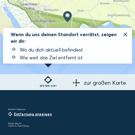
Wenn du uns deinen Standort verrätst, zeigen
wir dir:
Wo du dich aktuell befindest
Wie weit das Ziel entfernt ist
zur großen Karte
WO BIN ICH?
Reiterhof Immensee
Entfernung anzeigen
Böhler Weg 83
25826 St. Peter-Ording