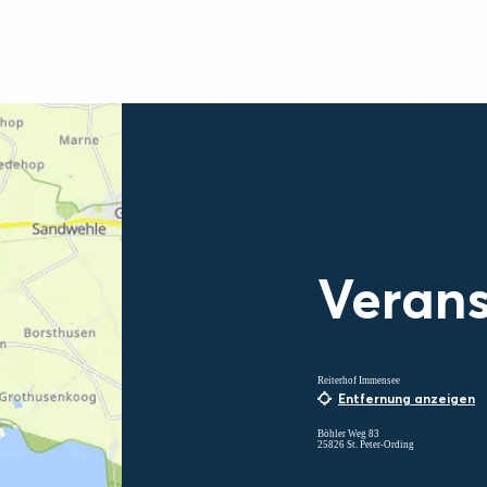
Verans
Reiterhof Immensee
Entfernung anzeigen
Böhler Weg 83
25826 St. Peter-Ording