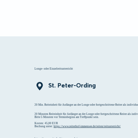
Menü
Suchen
Merklist
Longe- oder Einzelreitunterricht
St. Peter-Ording
20 Min. Reiteinheit für Anfänger an der Longe oder fortgeschrittene Reiter als individue
20 Minuten Reiteinheit für Anfänger an der Longe oder fortgeschrittene Reiter als indivi
Bitte 5 Minuten vor Terminbeginn am Treffpunkt sein.
Kosten: 45,00 EUR
Buchung unter:
https://www.reiterhof-immensee.de/reiten/reitunterricht/