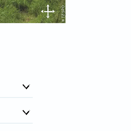
© TZ SPO