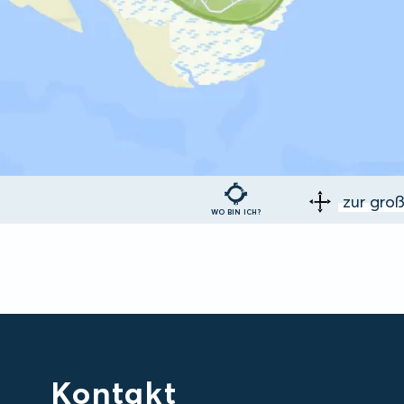
zur gro
WO BIN ICH?
Kontakt