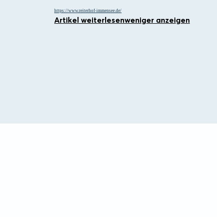
https://www.reiterhof-immensee.de/
Artikel weiterlesen
weniger anzeigen