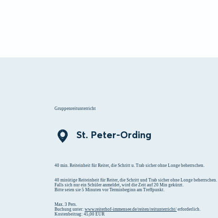
Menü
Suchen
Merklist
Gruppenreitunterricht
St. Peter-Ording
40 min. Reiteinheit für Reiter, die Schritt u. Trab sicher ohne Longe beherrschen.
40 minütige Reiteinheit für Reiter, die Schritt und Trab sicher ohne Longe beherrschen.
Falls sich nur ein Schüler anmeldet, wird die Zeit auf 20 Min gekürzt.
Bitte seien sie 5 Minuten vor Terminbeginn am Treffpunkt.
Max. 3 Pers.
Buchung unter:
www.reiterhof-immensee.de/reiten/reitunterricht/
erforderlich.
Kostenbeitrag: 45,00 EUR