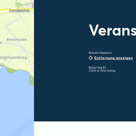
Verans
Reiterhof Immensee
Entfernung anzeigen
Böhler Weg 83
25826 St. Peter-Ording