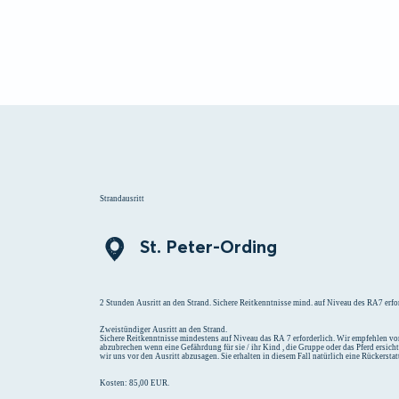
Menü
Suchen
Merklist
Strandausritt
St. Peter-Ording
2 Stunden Ausritt an den Strand. Sichere Reitkenntnisse mind. auf Niveau des RA7 erfor
Zweistündiger Ausritt an den Strand.
Sichere Reitkenntnisse mindestens auf Niveau das RA 7 erforderlich. Wir empfehlen vor
abzubrechen wenn eine Gefährdung für sie / ihr Kind , die Gruppe oder das Pferd ersich
wir uns vor den Ausritt abzusagen. Sie erhalten in diesem Fall natürlich eine Rückersta
Kosten: 85,00 EUR.