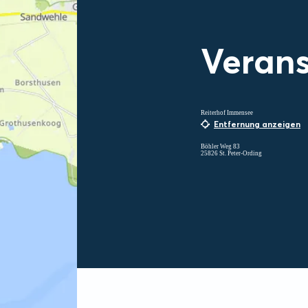
Verans
Reiterhof Immensee
Entfernung anzeigen
Böhler Weg 83
25826 St. Peter-Ording