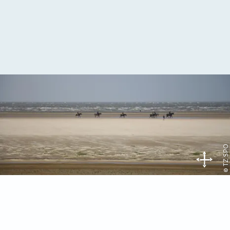
© TZ SPO