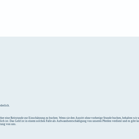
e
Unterkunft
derlich.
her eine Reitstunde zur Einschätzung zu buchen. Wenn sie den Ausritt ohne vorherige Stunde buchen, behalten wir un
tlich ist. Das Geld ist in einem solchen Falle als Aufwandsentschädigung von unseren Pferden verdient und es gibt k
ttung von uns.