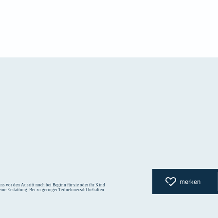
zurück zur
merken
s vor den Ausritt noch bei Beginn für sie oder ihr Kind
eine Erstattung. Bei zu geringer Teilnehmerzahl behalten