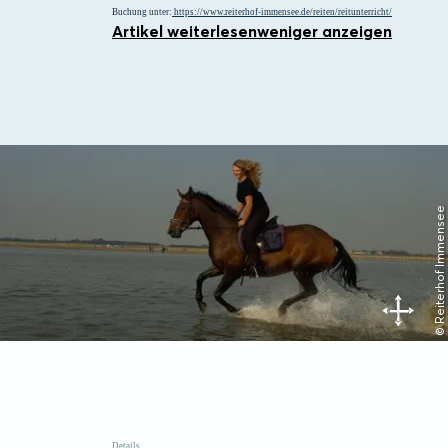
Buchung unter:
https://www.reiterhof-immensee.de/reiten/reitunterricht/
Artikel weiterlesen
weniger anzeigen
© Reiterhof Immensee
Details