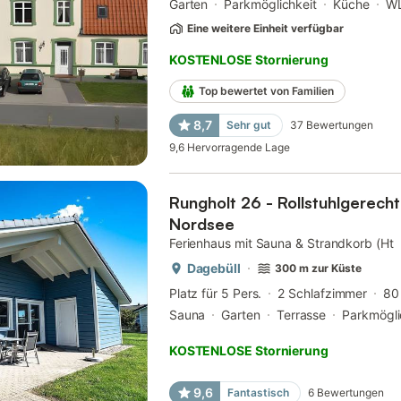
Garten
Parkmöglichkeit
Küche
W
Eine weitere Einheit verfügbar
KOSTENLOSE Stornierung
Top bewertet von Familien
8,7
Sehr gut
37
Bewertungen
9,6
Hervorragende Lage
Rungholt 26 - Rollstuhlgerech
Nordsee
Ferienhaus mit Sauna & Strandkorb (Ht
Dagebüll
300 m zur Küste
Platz für 5 Pers.
2 Schlafzimmer
80
Sauna
Garten
Terrasse
Parkmögli
KOSTENLOSE Stornierung
9,6
Fantastisch
6
Bewertungen