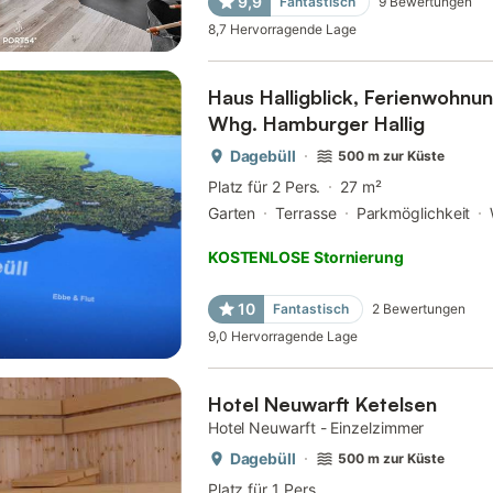
9,9
Fantastisch
9
Bewertungen
8,7
Hervorragende Lage
Haus Halligblick, Ferienwohn
Whg. Hamburger Hallig
Dagebüll
500 m zur Küste
Platz für 2 Pers.
27 m²
Garten
Terrasse
Parkmöglichkeit
KOSTENLOSE Stornierung
10
Fantastisch
2
Bewertungen
9,0
Hervorragende Lage
Hotel Neuwarft Ketelsen
Hotel Neuwarft - Einzelzimmer
Dagebüll
500 m zur Küste
Platz für 1 Pers.