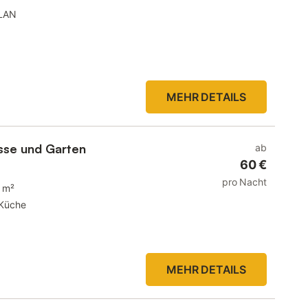
LAN
MEHR DETAILS
asse und Garten
ab
60 €
pro Nacht
 m²
Küche
MEHR DETAILS