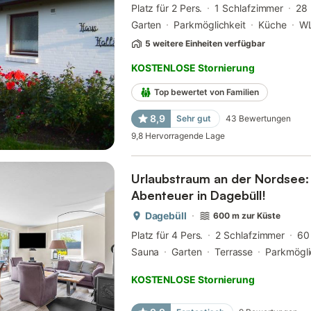
Platz für 2 Pers.
1 Schlafzimmer
28
Garten
Parkmöglichkeit
Küche
W
5 weitere Einheiten verfügbar
KOSTENLOSE Stornierung
Top bewertet von Familien
8,9
Sehr gut
43
Bewertungen
9,8
Hervorragende Lage
Urlaubstraum an der Nordsee:
Abenteuer in Dagebüll!
Dagebüll
600 m zur Küste
Platz für 4 Pers.
2 Schlafzimmer
60
Sauna
Garten
Terrasse
Parkmögli
KOSTENLOSE Stornierung