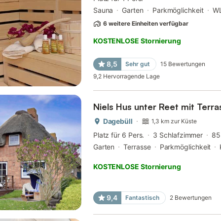
Sauna
Garten
Parkmöglichkeit
W
6 weitere Einheiten verfügbar
KOSTENLOSE Stornierung
8,5
Sehr gut
15
Bewertungen
9,2
Hervorragende Lage
Niels Hus unter Reet mit Terr
Dagebüll
1,3 km zur Küste
Platz für 6 Pers.
3 Schlafzimmer
85
Garten
Terrasse
Parkmöglichkeit
KOSTENLOSE Stornierung
9,4
Fantastisch
2
Bewertungen