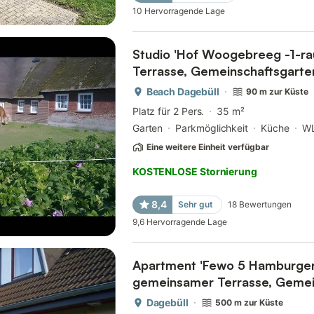
10
Hervorragende Lage
Studio 'Hof Woogebreeg -1-rau
Terrasse, Gemeinschaftsgarte
Beach Dagebüll
90 m zur Küste
Platz für 2 Pers.
35 m²
Garten
Parkmöglichkeit
Küche
W
Eine weitere Einheit verfügbar
KOSTENLOSE Stornierung
8,4
Sehr gut
18
Bewertungen
9,6
Hervorragende Lage
Apartment 'Fewo 5 Hamburger 
gemeinsamer Terrasse, Gemei
Wlan
Dagebüll
500 m zur Küste