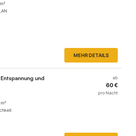
 m²
LAN
MEHR DETAILS
 Entspannung und
ab
60 €
pro Nacht
 m²
chkeit