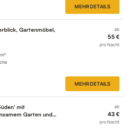
MEHR DETAILS
erblick, Gartenmöbel,
ab
55 €
pro Nacht
 m²
che
MEHR DETAILS
üden' mit
ab
insamem Garten und
43 €
pro Nacht