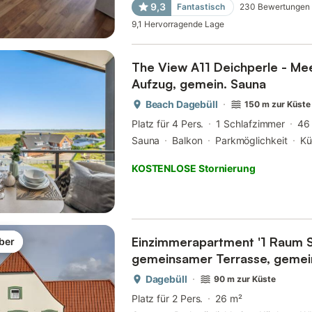
9,3
Fantastisch
230
Bewertungen
9,1
Hervorragende Lage
The View A11 Deichperle - Me
Aufzug, gemein. Sauna
Beach Dagebüll
150 m zur Küste
Platz für 4 Pers.
1 Schlafzimmer
46
Sauna
Balkon
Parkmöglichkeit
Kü
KOSTENLOSE Stornierung
Einzimmerapartment '1 Raum S
ber
gemeinsamer Terrasse, geme
Wi-Fi
Dagebüll
90 m zur Küste
Platz für 2 Pers.
26 m²