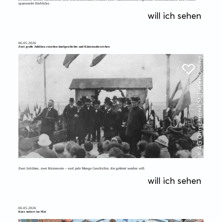
spannende Einblicke.
will ich sehen
06.05.2026
Zwei große Jubiläen zwischen Inselgeschichte und Küstenwahrzeichen
© AG Ortrschronik St. Peter-Ording
Zwei Jubiläen, zwei Küstenorte – und jede Menge Geschichte, die gefeiert werden will.
will ich sehen
06.05.2026
Kurz notiert im Mai