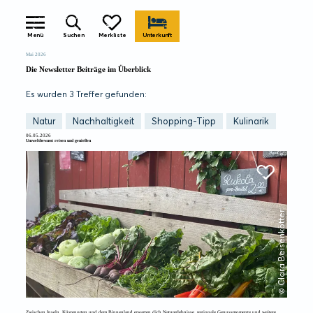
zurück 
Menü
Suchen
Merkliste
Unterkunft
Mai 2026
Die Newsletter Beiträge im Überblick
Es wurden
3 Treffer
gefunden:
Natur
Nachhaltigkeit
Shopping-Tipp
Kulinarik
06.05.2026
Umweltbewusst reisen und genießen
© Clara Beisenkötter
Zwischen Inseln, Küstenorten und dem Binnenland erwarten dich Naturerlebnisse, regionale Genussmomente und weitere