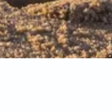
© Torsten Boll
Nordsee für Alle
Die Nordsee Schleswig-Holstein hat viel zu bieten: Weiche Sandstrände und satte Grünstrände laden zu endlosen
Spaziergängen ein - egal, ob für die ganze
Familie
, als
Paar
oder mit dem
vierbeinigen besten Freund
. Du hast nicht so viel
Zeit im Gepäck? Auch für einen
Kurz- oder Tagestrip
lohnt es sich, der Nordsee einen Besuch abzustatten. Besuche
spannende Museen, mache einen Schiffsausflug oder nimm an einer Wattwanderung teil.
Hier ist für jeden was dabei - überzeuge dich selbst!
Übrigens: Mit dem Nordsee-Newsletter holst du dir echte Küstenmomente direkt ins Postfach: Veranstaltungstipps, regionale
Produkte, Kulinarik, besondere Geschichten und gelegentliche Gewinnspiele. So bleibst du immer nah dran an der Nordsee.
Melde dich jetzt an
!