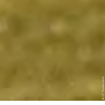
© GC Budersand