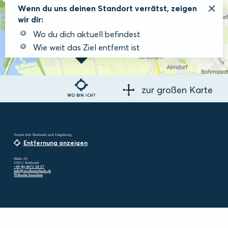
Wenn du uns deinen Standort verrätst, zeigen
wir dir:
Wo du dich aktuell befindest
Wie weit das Ziel entfernt ist
zur großen Karte
WO BIN ICH?
Tourist Info Bredstedt und Umgebung
Entfernung anzeigen
Markt 29
25821 Bredstedt
+49 (0) 4671 58 57
info@nordseeurlaub.sh
Webseite besuchen