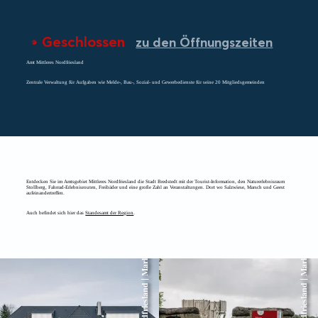
Geschlossen
zu den Öffnungszeiten
Amt Mittleres Nordfriesland
Zentrale Verwaltung für Aufgaben wie Melde-, Bau-, Sozial- und Gewerbedienste für seine 20 Mitgliedsgemeinden
Entdecken Sie im Amtsgebiet Mittleres Nordfriesland die Stadt Bredstedt mit der Tourist-Information, den Naturerlebnisraum
Stollberg, Fahrrad-Erlebnisrouten, Freibäder und eine große Zahl an Veranstaltungen. Dort wo Salzwiese, Marsch und Geest
aufeinandertreffen.
Auch befindet sich hier das
Standesamt der Region
.