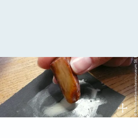
© Nordseebernsteinmuseum St. Peter-Ording