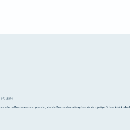
e
Unterkunft
52-07115574.
Strand oder im Bernsteinmuseum gefunden, wird der Bernsteinbearbeitungskurs ein einzigartiges Schmuckstück oder