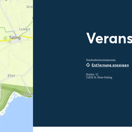
Verans
Nordseebernsteinmuseum
Entfernung anzeigen
Dorfstr. 15
25826 St. Peter-Ording