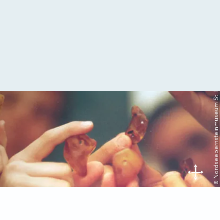
© Nordseebernsteinmuseum St. Peter-Ording