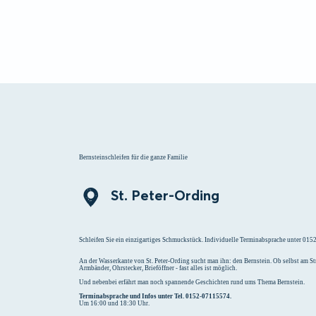
Menü
Suchen
Merklist
Bernsteinschleifen für die ganze Familie
St. Peter-Ording
Schleifen Sie ein einzigartiges Schmuckstück. Individuelle Terminabsprache unter 01
An der Wasserkante von St. Peter-Ording sucht man ihn: den Bernstein. Ob selbst am 
Armbänder, Ohrstecker, Brieföffner - fast alles ist möglich.
Und nebenbei erfährt man noch spannende Geschichten rund ums Thema Bernstein.
Terminabsprache und Infos unter Tel. 0152-07115574.
Um 16:00 und 18:30 Uhr.