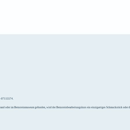
e
Unterkunft
52-07115574.
Strand oder im Bernsteinmuseum gefunden, wird der Bernsteinbearbeitungskurs ein einzigartiges Schmuckstück oder