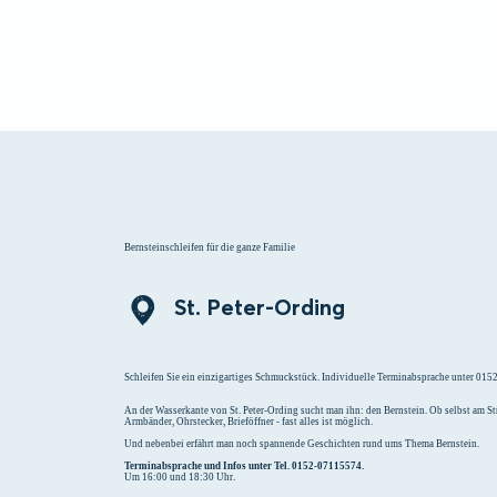
Menü
Suchen
Merklist
Bernsteinschleifen für die ganze Familie
St. Peter-Ording
Schleifen Sie ein einzigartiges Schmuckstück. Individuelle Terminabsprache unter 01
An der Wasserkante von St. Peter-Ording sucht man ihn: den Bernstein. Ob selbst am 
Armbänder, Ohrstecker, Brieföffner - fast alles ist möglich.
Und nebenbei erfährt man noch spannende Geschichten rund ums Thema Bernstein.
Terminabsprache und Infos unter Tel. 0152-07115574.
Um 16:00 und 18:30 Uhr.