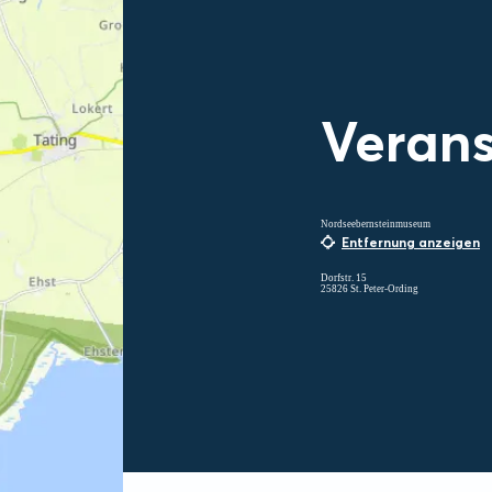
Verans
Nordseebernsteinmuseum
Entfernung anzeigen
Dorfstr. 15
25826 St. Peter-Ording