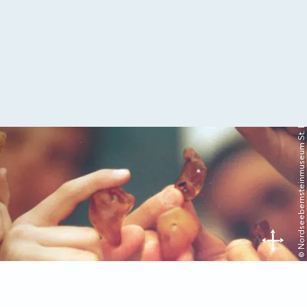
© Nordseebernsteinmuseum St. Peter-Ording