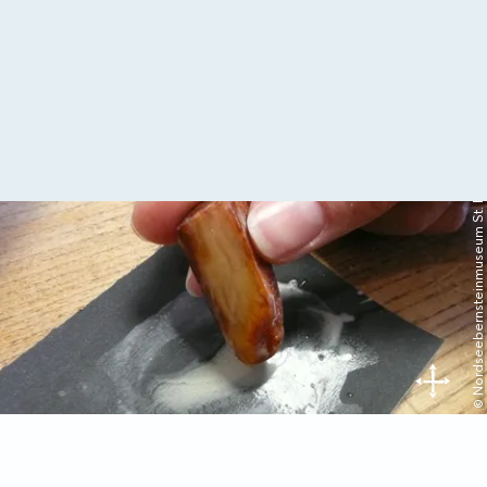
© Nordseebernsteinmuseum St. Peter-Ording