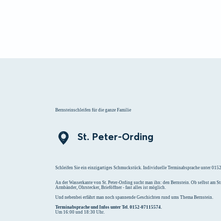
Menü
Suchen
Merklist
Bernsteinschleifen für die ganze Familie
St. Peter-Ording
Schleifen Sie ein einzigartiges Schmuckstück. Individuelle Terminabsprache unter 01
An der Wasserkante von St. Peter-Ording sucht man ihn: den Bernstein. Ob selbst am 
Armbänder, Ohrstecker, Brieföffner - fast alles ist möglich.
Und nebenbei erfährt man noch spannende Geschichten rund ums Thema Bernstein.
Terminabsprache und Infos unter Tel. 0152-07115574.
Um 16:00 und 18:30 Uhr.