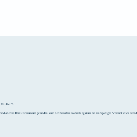
e
Unterkunft
52-07115574.
Strand oder im Bernsteinmuseum gefunden, wird der Bernsteinbearbeitungskurs ein einzigartiges Schmuckstück oder