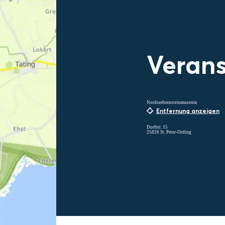
Verans
Nordseebernsteinmuseum
Entfernung anzeigen
Dorfstr. 15
25826 St. Peter-Ording