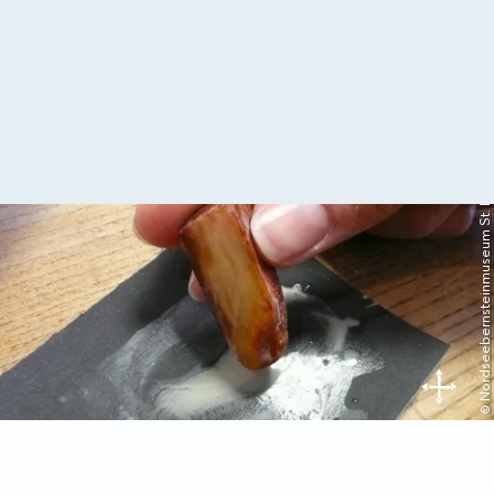
© Nordseebernsteinmuseum St. Peter-Ording