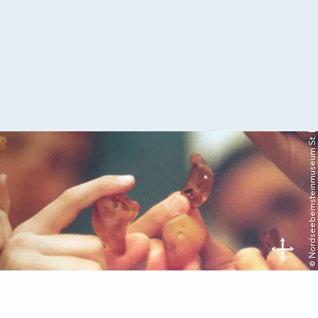
© Nordseebernsteinmuseum St. Peter-Ording