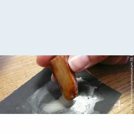
© Nordseebernsteinmuseum St. Peter-Ording