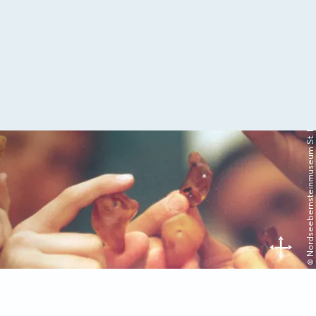
© Nordseebernsteinmuseum St. Peter-Ording