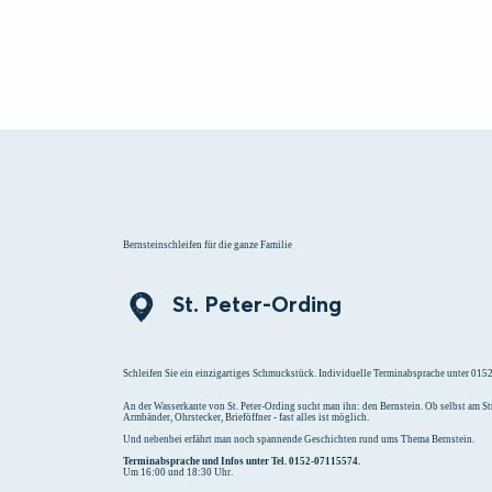
Menü
Suchen
Merklist
Bernsteinschleifen für die ganze Familie
St. Peter-Ording
Schleifen Sie ein einzigartiges Schmuckstück. Individuelle Terminabsprache unter 01
An der Wasserkante von St. Peter-Ording sucht man ihn: den Bernstein. Ob selbst am 
Armbänder, Ohrstecker, Brieföffner - fast alles ist möglich.
Und nebenbei erfährt man noch spannende Geschichten rund ums Thema Bernstein.
Terminabsprache und Infos unter Tel. 0152-07115574.
Um 16:00 und 18:30 Uhr.