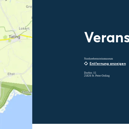
Verans
Nordseebernsteinmuseum
Entfernung anzeigen
Dorfstr. 15
25826 St. Peter-Ording