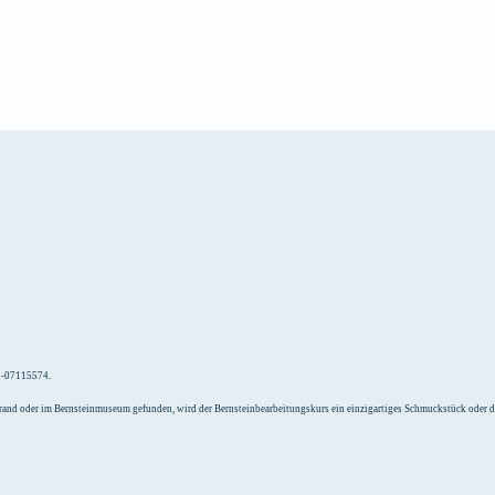
e
Unterkunft
52-07115574.
Strand oder im Bernsteinmuseum gefunden, wird der Bernsteinbearbeitungskurs ein einzigartiges Schmuckstück oder