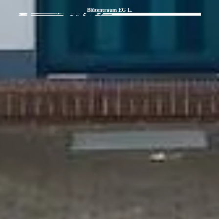
Blütentraum EG L.