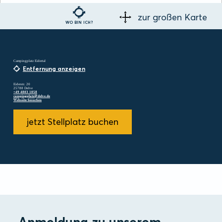
zur großen Karte
WO BIN ICH?
Campingplatz Eidertal
Entfernung anzeigen
Eiderstr. 20
25788 Delve
+49 4803 1058
campingplatz@delve.de
Webseite besuchen
jetzt Stellplatz buchen
Anmeldung zu unserem