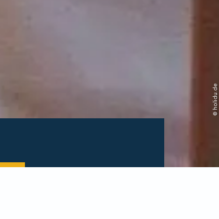
© holidu.de
hen