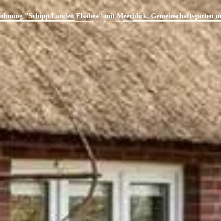
ohnung "Schipp Landen Elsabea" mit Meerblick, Gemeinschaftsgarten 