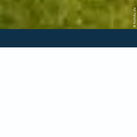
© holidu.de
Verfügbarkeit in dieser
Unterkunft prüfen
Anreise/Abreise
Personen
Jetzt suchen