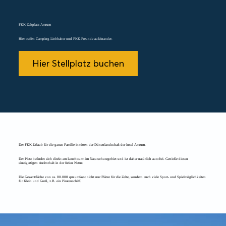
FKK-Zeltplatz Amrum
Hier treffen Camping-Liebhaber und FKK-Freunde aufeinander.
Hier Stellplatz buchen
Der FKK-Urlaub für die ganze Familie inmitten der Dünenlandschaft der Insel Amrum.
Der Platz befindet sich direkt am Leuchtturm im Naturschutzgebiet und ist daher natürlich autofrei. Genieße diesen
einzigartigen Aufenthalt in der freien Natur.
Die Gesamtfläche von ca. 80.000 qm umfasst nicht nur Plätze für die Zelte, sondern auch viele Sport- und Spielmöglichkeiten
für Klein und Groß, z.B. ein Piratenschiff.