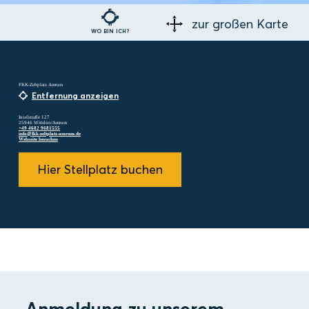
zur großen Karte
WO BIN ICH?
FKK-Zeltplatz Amrum
Entfernung anzeigen
Inselstraße 127
25946 Wittdün/Amrum
+49 4682 9681555
info@fkk-zeltplatz-amrum.de
Webseite besuchen
Hier Stellplatz buchen
Anmeldung zu unserem