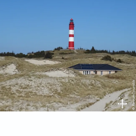
© AmrumTouristik