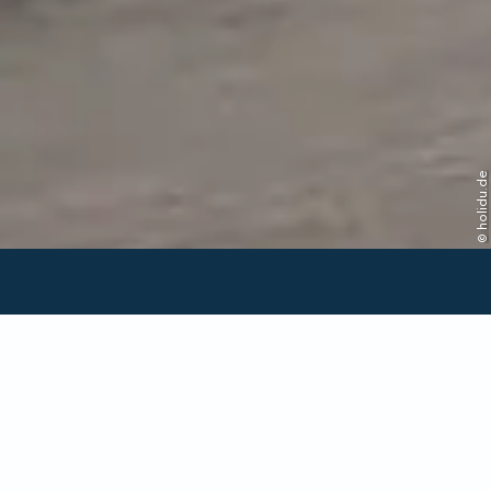
© holidu.de
Verfügbarkeit in dieser
Unterkunft prüfen
Anreise/Abreise