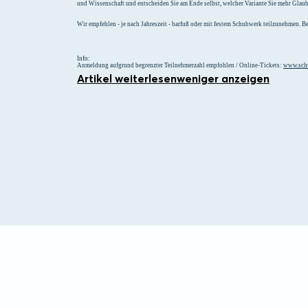
und Wissenschaft und entscheiden Sie am Ende selbst, welcher Variante Sie mehr Glaub
Wir empfehlen - je nach Jahreszeit - barfuß oder mit festem Schuhwerk teilzunehmen. 
Info:
Anmeldung aufgrund begrenzter Teilnehmerzahl empfohlen / Online-Tickets:
www.schu
Artikel weiterlesen
weniger anzeigen