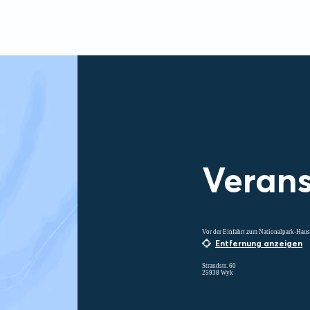
Verans
Vor der Einfahrt zum Nationalpark-Haus
Entfernung anzeigen
Strandstr. 60
25938 Wyk