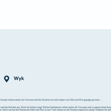
e
Unterkunft
Wyk
Gnome trieben nachts ihr Unwesen und die Nordsee sei nicht immer von Ebbe und Flut geprägt gewesen ...
 auf den Deichen aus. Doch der Schein trügt! Kleine Oterbantjes sollen nachts ihr Unwesen und so manch einen Insul
aus. Doch was hat der Drache mit Ebbe und Flut zu tun? Und warum ist die Nordsee eigentlich salzig? Erfahren Sie au