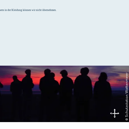
chern in der Kleidung können wir nicht übernehmen.
© Schutzstation Wattenmeer