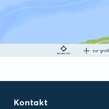
zur gro
WO BIN ICH?
Kontakt