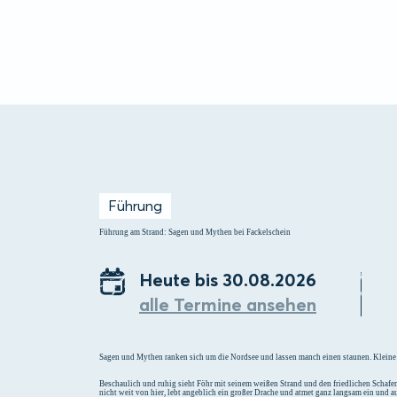
Menü
Suchen
Merklist
Führung
Führung am Strand: Sagen und Mythen bei Fackelschein
Heute bis 30.08.2026
alle Termine ansehen
Sagen und Mythen ranken sich um die Nordsee und lassen manch einen staunen. Kleine 
Beschaulich und ruhig sieht Föhr mit seinem weißen Strand und den friedlichen Schafen
nicht weit von hier, lebt angeblich ein großer Drache und atmet ganz langsam ein und 