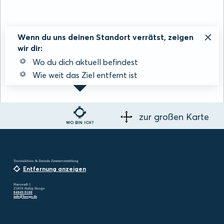
Wenn du uns deinen Standort verrätst, zeigen
wir dir:
Wo du dich aktuell befindest
Wie weit das Ziel entfernt ist
zur großen Karte
WO BIN ICH?
Touristikbüro & Zentrale Zimmervermittlung
Entfernung anzeigen
Hanswarft 1
25859 Hallig Hooge
04849-9100
info@hooge.de