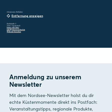
Johannsens Hofladen
Entfernung anzeigen
Dorfstrtaße 3
25917 Sprakebüll
04662 8813861
info@johannsenshof.de
Webseite besuchen
Anmeldung zu unserem
Newsletter
Mit dem Nordsee-Newsletter holst du dir
echte Küstenmomente direkt ins Postfach:
Veranstaltungstipps, regionale Produkte,