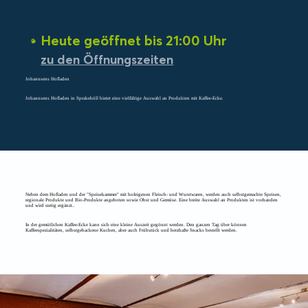
Heute geöffnet bis 21:00 Uhr
zu den Öffnungszeiten
Johannsens Hofladen
Johannsens Hofladen in Sprakebüll bietet eine vielfältige Auswahl an Produkten mit Kaffee-Ecke.
Neben dem Hofladen und der "Speisekammer" mit hofeigenen Fleisch- und Wurstwaren, werden auch selbstgemachte Speisen,
regionale Produkte und Bio-Produkte angeboten sowie Obst und Gemüse. Eine breite Auswahl an Produkten ist vorhanden
und wird stetig ergänzt..
In der gemütlichen Kaffee-Ecke kann sich eine kleine Auszeit gegönnt werden. Den ganzen Tag über können
Kaffeespezialitäten, selbstgebackene Kuchen, aber auch Frühstück und herzhafte Snacks bestellt werden.